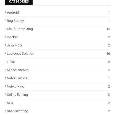
CATEGORIES
Android
1
Bug Bounty
1
Cloud Computing
15
Docker
2
Java MCQ
2
Leetcode Solution
16
Linux
5
Miscellaneous
5
Netcat Tutorial.
1
Networking
2
Online Earning
3
SEO
2
Shell Scripting
2