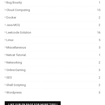
Bug Bounty
1
Cloud Computing
15
Docker
2
Java MCQ
2
Leetcode Solution
16
Linux
5
Miscellaneous
5
Netcat Tutorial.
1
Networking
2
Online Earning
3
SEO
2
Shell Scripting
2
Wordpress
3
LIKE OUR FB PAGE FOR MORE TIPS !