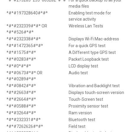
*#*#273283*255*663282*#*#*
For a quick backup to all your
media files
*#*#197328640#*#*
Enabling test mode for
service activity
*#*#232339#*#* OR
Wireless Lan Tests
*#*#526#*#*
*#*#232338#*#*
Displays Wi-Fi Mac-address
*#*#1472365#*#*
For a quick GPS test
*#*#1575#*#*
A Different type GPS test
*#*#0283#*#*
Packet Loopback test
*#*#0*#*#*
LCD display test
*#*#0673#*#* OR
Audio test
*#*#0289#*#*
*#*#0842#*#*
Vibration and Backlight test
*#*#2663#*#*
Displays touch-screen version
*#*#2664#*#*
Touch-Screen test
*#*#0588#*#*
Proximity sensor test
*#*#3264#*#*
Ram version
*#*#232331#*#*
Bluetooth test
*#*#7262626#*#*
Field test