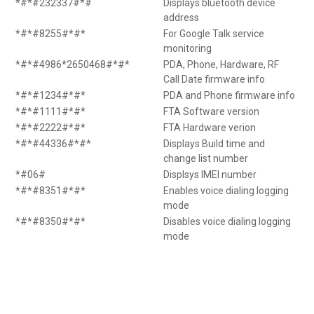
*#*#232337#*#
Displays bluetooth device
address
*#*#8255#*#*
For Google Talk service
monitoring
*#*#4986*2650468#*#*
PDA, Phone, Hardware, RF
Call Date firmware info
*#*#1234#*#*
PDA and Phone firmware info
*#*#1111#*#*
FTA Software version
*#*#2222#*#*
FTA Hardware verion
*#*#44336#*#*
Displays Build time and
change list number
*#06#
Displsys IMEI number
*#*#8351#*#*
Enables voice dialing logging
mode
*#*#8350#*#*
Disables voice dialing logging
mode