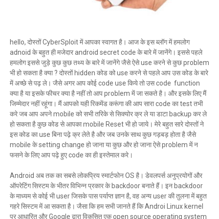
hello, दोस्तों CyberSploit में आपका स्वागत है। आज के इस ब्लॉग में हमलोग
adnoid के बहुत ही मजेदार android secret code के बारे में जानेंगे। इससे पहले
हमलोग इससे जुड़े कुछ कुछ तथ्य के बारे में जानेंगे जैसे ऐसे use करने से कुछ problem
भी हो सकता है क्या ? दोस्तों hidden कोड को use करने से पहले आप उस कोड के बारे
में अच्छे से पढ़ ले। जैसे अगर आप कोई code use किये तो उस code function
क्या है या इसके फीचर क्या है नहीं तो आप problem में जा सकते है। और इसके लिए मैं
जिम्मेदार नहीं रहूंगा। मैं आपको यही रिकमेंड करूंगा की आप सारा code का test तभी
करे जब आप अपने mobile को सभी तरिके से सिक्योर क्र ले या डाटा backup कर ले
हो सकता है कुछ कोड से आपका mobile Reset भी हो जाये। मेरे बहुत सारे दोस्तों ने
इस कोड का use बिना पढ़े क्र लेते है और जब उनके साथ कुछ गड़बड़ होता है जैसे
mobile के setting change हो जाना या कुछ और हो जाना ऐसे problem में न
फसने के लिए आप पढ़े हुए code का ही इस्तेमाल करे।
Android अब तक का सबसे लोकप्रिय स्मार्टफोन OS है। डेवलपर्स अनुप्रयोगों और
ऑपरेटिंग सिस्टम के भीतर विभिन्न प्रकार के backdoor बनाते हैं। इन backdoor
के माध्यम से कोई भी user जिसके पास पर्याप्त ज्ञान है, वह अन्य user की तुलना में बहुत
गहरे सिस्टम में आ सकता है। जैसा कि हम सभी जानते हैं कि Androi Linux kernel
पर आधारित और Google द्वारा विकसित एक open source operating system