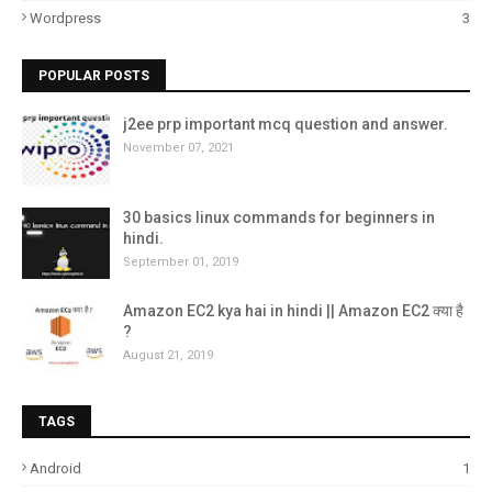
Wordpress
3
POPULAR POSTS
j2ee prp important mcq question and answer.
November 07, 2021
30 basics linux commands for beginners in
hindi.
September 01, 2019
Amazon EC2 kya hai in hindi || Amazon EC2 क्या है
?
August 21, 2019
TAGS
Android
1