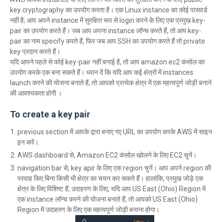
key cryptography का उपयोग करता है। एक Linux instance का कोई पासवर्ड
नहीं है; आप अपने instance में सुरक्षित रूप से login करने के लिए एक प्रमुख key-
pair का उपयोग करते हैं। जब आप अपना instance लॉन्च करते हैं, तो आप key-
pair का नाम specify करते हैं, फिर जब आप SSH का उपयोग करते हैं तो private
key प्रदान करते हैं।
यदि आपने पहले से कोई key-pair नहीं बनाई है, तो आप amazon ec2 कंसोल का
उपयोग करके एक बना सकते हैं। ध्यान दें कि यदि आप कई क्षेत्रों में instances
launch करने की योजना बनाते हैं, तो आपको प्रत्येक क्षेत्र में एक महत्वपूर्ण जोड़ी बनाने
की आवश्यकता होगी ।
To create a key pair
previous section में आपके द्वारा बनाए गए URL का उपयोग करके AWS में साइन
इन करें।
AWS dashboard से, Amazon EC2 कंसोल खोलने के लिए EC2 चुनें।
navigation bar से, key apir के लिए एक region चुनें। आप अपने region की
परवाह किए बिना किसी भी क्षेत्र का चयन कर सकते हैं। हालांकि, प्रमुख जोड़े एक
क्षेत्र के लिए विशिष्ट हैं; उदाहरण के लिए, यदि आप US East (Ohio) Region में
एक instance लॉन्च करने की योजना बनाते हैं, तो आपको US East (Ohio)
Region में उदाहरण के लिए एक महत्वपूर्ण जोड़ी बनाना होगा।