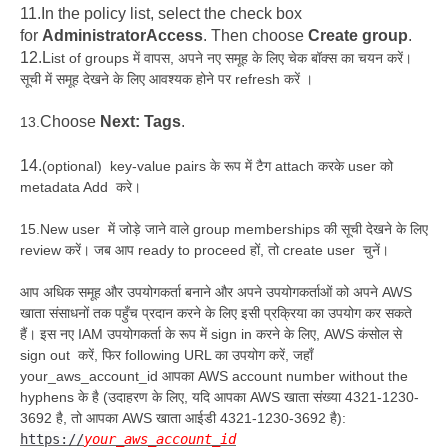
11.
In the policy list, select the check box
for
AdministratorAccess
. Then choose
Create group
.
12.L
ist of groups में वापस, अपने नए समूह के लिए चेक बॉक्स का चयन करें।
सूची में समूह देखने के लिए आवश्यक होने पर refresh करें ।
Choose
Next: Tags
.
13.
14.
(optional) key-value pairs के रूप में टैग attach करके user को
metadata Add करे।
15.New user में जोड़े जाने वाले group memberships की सूची देखने के लिए
review करें। जब आप ready to proceed हों, तो create user चुनें।
आप अधिक समूह और उपयोगकर्ता बनाने और अपने उपयोगकर्ताओं को अपने AWS
खाता संसाधनों तक पहुँच प्रदान करने के लिए इसी प्रक्रिया का उपयोग कर सकते
हैं।
इस नए IAM उपयोगकर्ता के रूप में sign in करने के लिए, AWS कंसोल से
sign out करें, फिर following URL का उपयोग करें, जहाँ
your_aws_account_id आपका AWS account number without the
hyphens के है (उदाहरण के लिए, यदि आपका AWS खाता संख्या 4321-1230-
3692 है, तो आपका AWS खाता आईडी 4321-1230-3692 है):
https://
your_aws_account_id