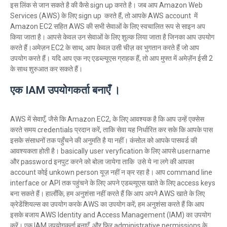
इस लिंक से जान सकते है की कैसे sign up करते है। जब आप Amazon Web
Services (AWS) के लिए sign up करते हैं, तो आपके AWS account में
Amazon EC2 सहित AWS की सभी सेवाओं के लिए स्वचालित रूप से साइन अप
किया जाता है। आपसे केवल उन सेवाओं के लिए शुल्क लिया जाता है जिनका आप उपयोग
करते हैं।अमेज़न EC2 के साथ, आप केवल उसी चीज़ का भुगतान करते हैं जो आप
उपयोग करते हैं। यदि आप एक नए एडब्ल्यूएस ग्राहक हैं, तो आप मुफ्त में अमेज़ॅन ईसी 2
के साथ शुरुआत कर सकते हैं।
एक IAM उपयोगकर्ता बनाएँ ।
AWS में सेवाएँ, जैसे कि Amazon EC2, के लिए आवश्यक है कि आप उन्हें एक्सेस
करते समय credentials प्रदान करें, ताकि सेवा यह निर्धारित कर सके कि आपके पास
इसके संसाधनों तक पहुँचने की अनुमति है या नहीं। कंसोल को आपके पासवर्ड की
आवश्यकता होती है। basically user veryfication के लिए आपसे username
और password इनपुट करने को बोला जायेगा ताकि उसे ये ना लगे की आपका
account कोई unkown person यूज़ नहीं न क्र रहा है। आप command line
interface or API तक पहुंचने के लिए अपने एडब्ल्यूएस खाते के लिए access keys
बना सकते हैं। हालाँकि, हम अनुशंसा नहीं करते हैं कि आप अपने AWS खाते के लिए
क्रेडेंशियल्स का उपयोग करके AWS का उपयोग करें; हम अनुशंसा करते हैं कि आप
इसके बजाय AWS Identity and Access Management (IAM) का उपयोग
करें। एक IAM उपयोगकर्ता बनाएँ, और फिर administrative permissions के