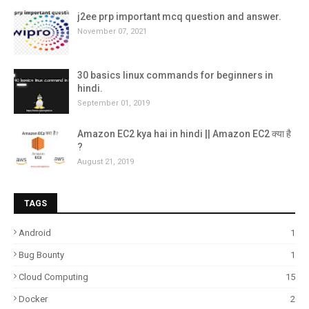
j2ee prp important mcq question and answer.
November 07, 2021
30 basics linux commands for beginners in
hindi.
September 01, 2019
Amazon EC2 kya hai in hindi || Amazon EC2 क्या है
?
August 21, 2019
TAGS
Android
1
Bug Bounty
1
Cloud Computing
15
Docker
2