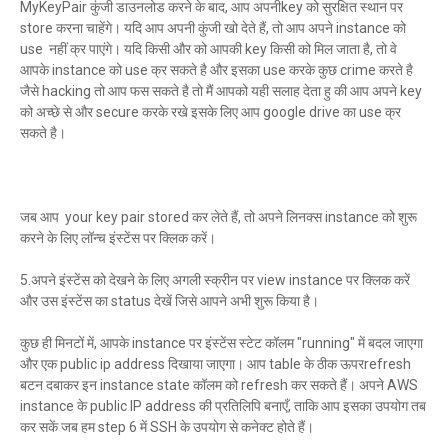
MyKeyPair कुंजी डाउनलोड करने के बाद, आप अपनीkey को सुरक्षित स्थान पर
store करना चाहेंगे। यदि आप अपनी कुंजी खो देते हैं, तो आप अपने instance को
use नहीं क्र पाएंगे। यदि किसी और को आपकी key किसी को मिल जाता है, तो वे
आपके instance को use क्र सकते है और इसका use करके कुछ crime करते है
जैसे hacking तो आप फस सकते है तो मैं आपको यही सलाह देता हु की आप अपने key
को अच्छे से और secure करके रखे इसके लिए आप google drive का use क्र
सकते है।
जब आप your key pair stored कर लेते हैं, तो अपने लिनक्स instance को शुरू
करने के लिए लॉन्च इंस्टेंस पर क्लिक करें।
5.अपने इंस्टेंस को देखने के लिए अगली स्क्रीन पर view instance पर क्लिक करें
और उस इंस्टेंस का status देखें जिसे आपने अभी शुरू किया है।
कुछ ही मिनटों में, आपके instance पर इंस्टेंस स्टेट कॉलम "running" में बदल जाएगा
और एक public ip address दिखाया जाएगा। आप table के ठीक ऊपरrefresh
बटन दबाकर इन instance state कॉलम को refresh कर सकते हैं। अपने AWS
instance के public IP address की प्रतिलिपि बनाएँ, ताकि आप इसका उपयोग तब
कर सकें जब हम step 6 में SSH के उपयोग से कनेक्ट होते हैं।