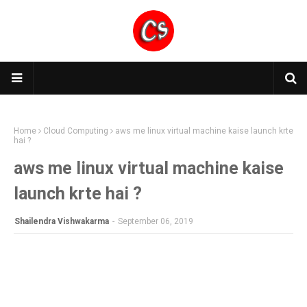
Home
Cloud Computing
aws me linux virtual machine kaise launch krte
hai ?
aws me linux virtual machine kaise
launch krte hai ?
Shailendra Vishwakarma
-
September 06, 2019