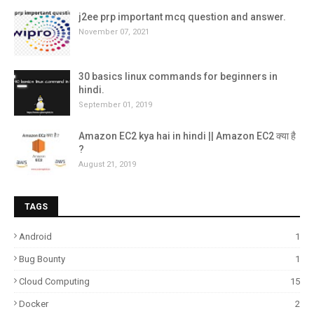
j2ee prp important mcq question and answer.
November 07, 2021
30 basics linux commands for beginners in
hindi.
September 01, 2019
Amazon EC2 kya hai in hindi || Amazon EC2 क्या है
?
August 21, 2019
TAGS
Android
1
Bug Bounty
1
Cloud Computing
15
Docker
2